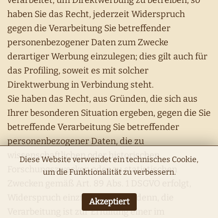
verarbeitet, um Direktwerbung zu betreiben, so
haben Sie das Recht, jederzeit Widerspruch
gegen die Verarbeitung Sie betreffender
personenbezogener Daten zum Zwecke
derartiger Werbung einzulegen; dies gilt auch für
das Profiling, soweit es mit solcher
Direktwerbung in Verbindung steht.
Sie haben das Recht, aus Gründen, die sich aus
Ihrer besonderen Situation ergeben, gegen die Sie
betreffende Verarbeitung Sie betreffender
personenbezogener Daten, die zu
wissenschaftlichen oder historischen
Diese Website verwendet ein technisches Cookie,
Forschungszwecken oder zu statistischen
um die Funktionalität zu verbessern.
Zwecken gemäß Art. 89 Abs. 1 DSGVO erfolgt,
Widerspruch einzulegen, es sei denn, die
Akzeptiert
Verarbeitung ist zur Erfüllung einer im